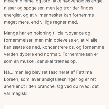
mellem himmel og jord. Ikke nødvendigvis engle,
ries
nisser og spøgelser, men jeg tror der findes
energier, og at vi mennesker kan fornemme
meget mere, end vi lige regner med.
Mange har en holdning til clairvoyance og
fornemmelser, men min oplevelse er, at vi alle
kan sætte os ned, koncentrere os, og fornemme
verden dybere end normalt. Fornemmelsen er
som en muskel, der skal trænes op.
Nå... men jeg blev ret fascineret af Fattima
Loreen, som laver ansigtslæsninger og er ret
anerkendt i den branche. Og ved du hvad: det
var magisk!