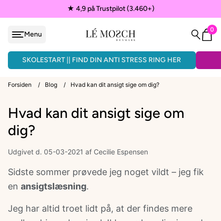
★ 4,9 på Trustpilot (3.460+)
0
Menu
løjfe
ÅNDLAVEDE ARMBÅND - 3 FOR 150KR.
SKOLESTART || FIND DIN ANTI STRESS RING HER
Forsiden
/
Blog
/
Hvad kan dit ansigt sige om dig?
Hvad kan dit ansigt sige om
VEDHÆNG
dig?
ænder
Udgivet d. 05-03-2021
af Cecilie Espensen
Sidste sommer prøvede jeg noget vildt – jeg fik
en
ansigtslæsning
.
EPAULETTER
Jeg har altid troet lidt på, at der findes mere