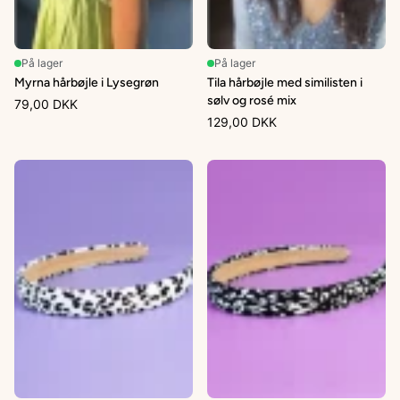
På lager
På lager
Myrna hårbøjle i Lysegrøn
Tila hårbøjle med similisten i
sølv og rosé mix
79,00 DKK
129,00 DKK