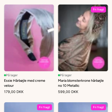
Fri fragt
På lager
På lager
Essie Hårbøjle med creme
Maria blomsterkrone hårbøjle
velour
no 10 Metallic
179,00 DKK
599,00 DKK
Fri fragt
Fri fragt