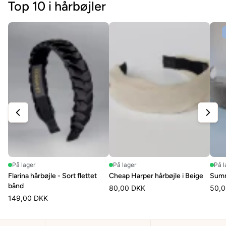
Top 10 i hårbøjler
ries
På lager
På lager
På l
Flarina hårbøjle - Sort flettet
Cheap Harper hårbøjle i Beige
Summ
bånd
80,00 DKK
50,0
149,00 DKK