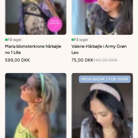
På lager
På lager
Maria blomsterkrone hårbøjle
Valerie Hårbøjle i Army Grøn
no 1 Lilla
Leo
599,00 DKK
75,00 DKK
149,00 DKK
MEGA BAZAR 3 FOR 150KR