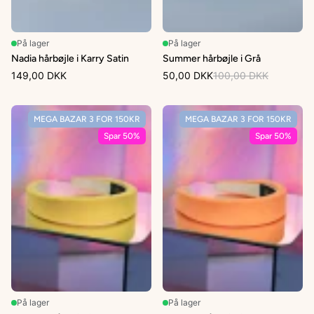
På lager
På lager
Nadia hårbøjle i Karry Satin
Summer hårbøjle i Grå
149,00 DKK
50,00 DKK
100,00 DKK
MEGA BAZAR 3 FOR 150KR
MEGA BAZAR 3 FOR 150KR
Spar 50%
Spar 50%
På lager
På lager