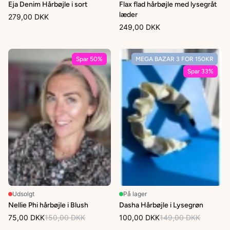
Eja Denim Hårbøjle i sort
Flax flad hårbøjle med lysegråt
læder
279,00 DKK
249,00 DKK
Spar 50%
MEGA BAZAR 3 FOR 150KR
Spar 33%
Udsolgt
På lager
Nellie Phi hårbøjle i Blush
Dasha Hårbøjle i Lysegrøn
75,00 DKK
150,00 DKK
100,00 DKK
149,00 DKK