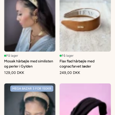
På lager
På lager
Mosaik hårbøjle med similisten
Flax flad hårbøjle med
og perler i Gylden
cognacfarvet læder
129,00 DKK
249,00 DKK
MEGA BAZAR 3 FOR 150KR