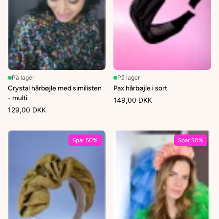
På lager
På lager
Crystal hårbøjle med similisten
Pax hårbøjle i sort
- multi
149,00 DKK
129,00 DKK
Spar 50%
Spar 50%