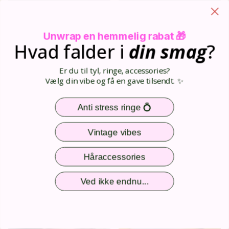
Unwrap en hemmelig rabat 🎁
Hvad falder i
din
smag
?
Er du til tyl, ringe, accessories?
Vælg din vibe og få en gave tilsendt. ✨
Anti stress ringe 💍
Vintage vibes
På lager
På lager
Cheap Harper hårbøjle i Gul
Cheap Harper hårbøjle i Beige
Håraccessories
80,00 DKK
80,00 DKK
Ved ikke endnu...