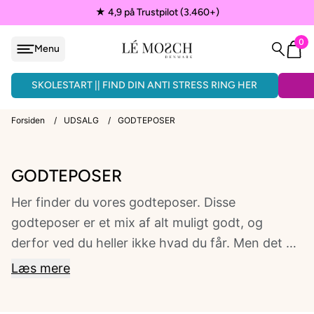
★ 4,9 på Trustpilot (3.460+)
0
Menu
løjfe
ÅNDLAVEDE ARMBÅND - 3 FOR 150KR.
SKOLESTART || FIND DIN ANTI STRESS RING HER
Forsiden
/
UDSALG
/
GODTEPOSER
VEDHÆNG
GODTEPOSER
Her finder du vores godteposer. Disse
ænder
godteposer er et mix af alt muligt godt, og
derfor ved du heller ikke hvad du får. Men det du
får har en langt højere værdi end det du giver for
Læs mere
posen.
EPAULETTER