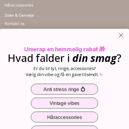
Håraccessories
Sider & Genveje
Kontakt os
Handelsbetingelser
Cookieindstillinger
Retur
Unwrap en hemmelig rabat 🎁
Størrelsesguide
Hvad falder i
din
smag
?
Blog
Din kurv (0)
Er du til tyl, ringe, accessories?
Opret bruger
Vælg din vibe og få en gave tilsendt. ✨
Log ind
Sitemap
Anti stress ringe 💍
Nem og sikker betaling
Vintage vibes
Håraccessories
Følg os