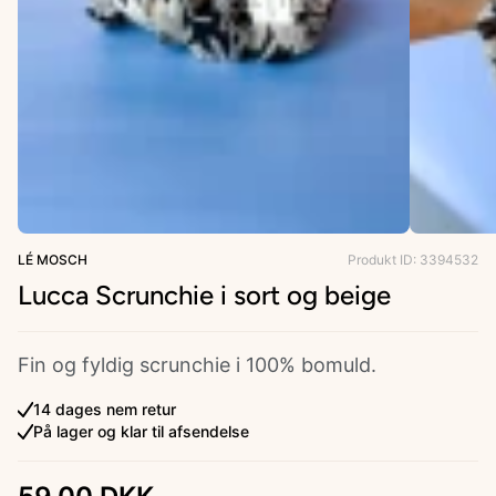
ries
LÉ MOSCH
Produkt ID: 3394532
Lucca Scrunchie i sort og beige
Fin og fyldig scrunchie i 100% bomuld.
14 dages nem retur
På lager og klar til afsendelse