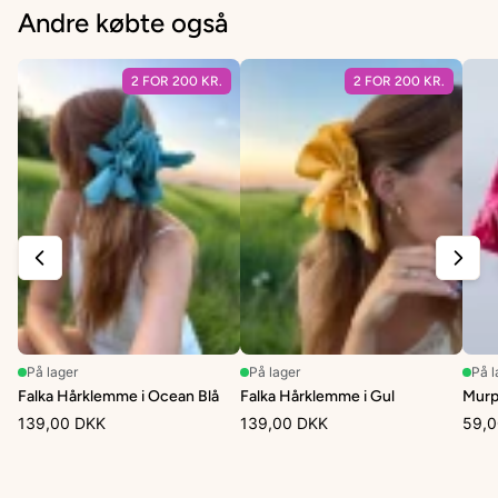
Andre købte også
2 FOR 200 KR.
2 FOR 200 KR.
På lager
På lager
På l
Falka Hårklemme i Ocean Blå
Falka Hårklemme i Gul
Murp
139,00 DKK
139,00 DKK
59,0