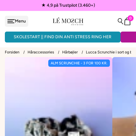
★ 4,9 på Trustpilot (3.460+)
0
Menu
løjfe
ÅNDLAVEDE ARMBÅND - 3 FOR 150KR.
SKOLESTART || FIND DIN ANTI STRESS RING HER
Forsiden
/
Håraccessories
/
Hårbøjler
/
Lucca Scrunchie i sort og bei
ALM SCRUNCHIE - 3 FOR 100 KR.
VEDHÆNG
ænder
EPAULETTER