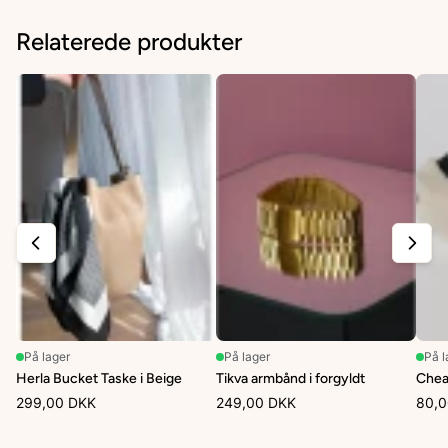
Relaterede produkter
På lager
På lager
På l
Herla Bucket Taske i Beige
Tikva armbånd i forgyldt
Chea
299,00 DKK
249,00 DKK
80,0