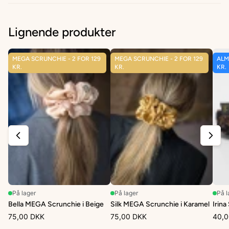
Lignende produkter
MEGA SCRUNCHIE - 2 FOR 129
MEGA SCRUNCHIE - 2 FOR 129
ALM
KR.
KR.
KR.
På lager
På lager
På l
Bella MEGA Scrunchie i Beige
Silk MEGA Scrunchie i Karamel
Irina
75,00 DKK
75,00 DKK
40,0