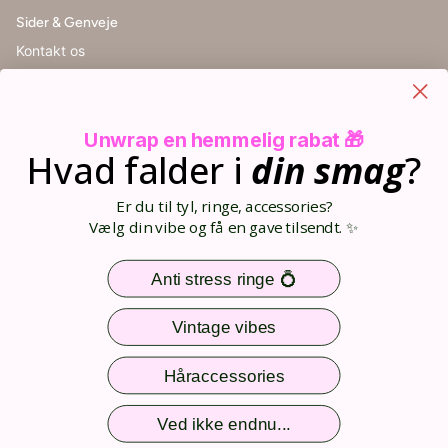
Sider & Genveje
Kontakt os
Handelsbetingelser
Cookieindstillinger
Retur
Unwrap en hemmelig rabat 🎁
Størrelsesguide
Hvad falder i
din
smag
?
Blog
Din kurv (0)
Er du til tyl, ringe, accessories?
Opret bruger
Vælg din vibe og få en gave tilsendt. ✨
Log ind
Sitemap
Anti stress ringe 💍
Nem og sikker betaling
Vintage vibes
Håraccessories
Følg os
Ved ikke endnu...