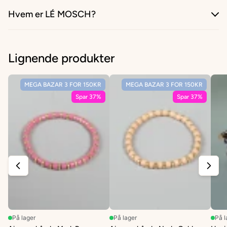
Hvem er LÉ MOSCH?
Lignende produkter
MEGA BAZAR 3 FOR 150KR
MEGA BAZAR 3 FOR 150KR
Spar 37%
Spar 37%
På lager
På lager
På l