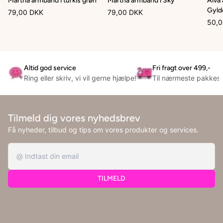
Martha armbånd i turkis grøn
Martha armbånd i Sky
Aiva
Gyld
79,00 DKK
79,00 DKK
50,0
Altid god service
Fri fragt over 499,-
Ring eller skriv, vi vil gerne hjælpe!
Til nærmeste pakkes
Tilmeld dig vores nyhedsbrev
Få nyheder, tilbud og tips om vores produkter og services.
TILMELD