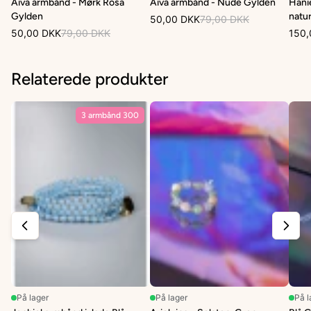
Aiva armbånd - Mørk Rosa
Aiva armbånd - Nude Gylden
Hani
Gylden
natu
50,00 DKK
79,00 DKK
50,00 DKK
79,00 DKK
150,
Relaterede produkter
3 armbånd 300
På lager
På lager
På l