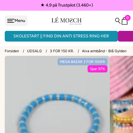
★ 4,9 på Trustpilot (3.460+)
0
Menu
løjfe
ÅNDLAVEDE ARMBÅND - 3 FOR 150KR.
SKOLESTART || FIND DIN ANTI STRESS RING HER
Forsiden
/
UDSALG
/
3 FOR 150 KR.
/
Aiva armbånd - Blå Gylden
MEGA BAZAR 3 FOR 150KR
VEDHÆNG
Spar 37%
ænder
EPAULETTER