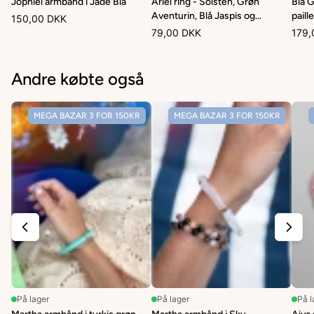
Jophiel armbånd i Jade Blå
Ariel ring - Solsten, Grøn
Blå 
Aventurin, Blå Jaspis og
paill
150,00 DKK
Glasperler
79,00 DKK
179,
Andre købte også
MEGA BAZAR 3 FOR 150KR
MEGA BAZAR 3 FOR 150KR
På lager
På lager
På l