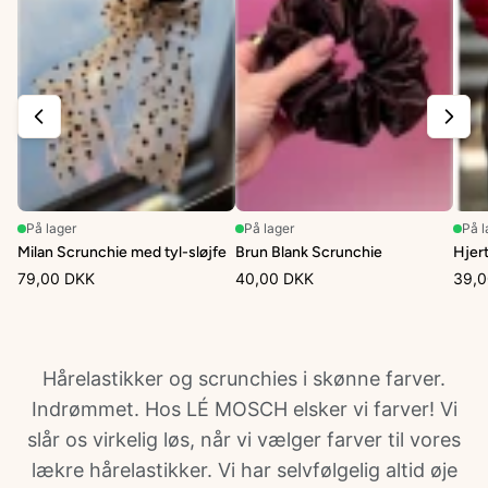
På lager
På lager
På l
Milan Scrunchie med tyl-sløjfe
Brun Blank Scrunchie
Hjert
79,00 DKK
40,00 DKK
39,0
Hårelastikker og scrunchies i skønne farver.
Indrømmet. Hos LÉ MOSCH elsker vi farver! Vi
slår os virkelig løs, når vi vælger farver til vores
lækre hårelastikker. Vi har selvfølgelig altid øje