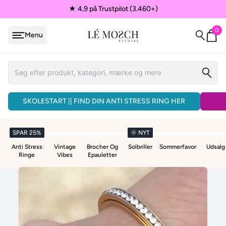
★ 4,9 på Trustpilot (3.460+)
0
Menu
løjfe
ÅNDLAVEDE ARMBÅND - 3 FOR 150KR.
SKOLESTART || FIND DIN ANTI STRESS RING HER
VEDHÆNG
SPAR 25%
🌞 NYT
ænder
Anti Stress
Vintage
Brocher Og
Solbriller
Sommerfavoritter
Udsalg
Ringe
Vibes
Epauletter
EPAULETTER