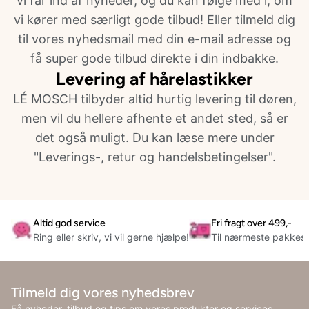
vi får ind af nyheder, og du kan følge med i, om
vi kører med særligt gode tilbud! Eller tilmeld dig
til vores nyhedsmail med din e-mail adresse og
få super gode tilbud direkte i din indbakke.
Levering af hårelastikker
LÉ MOSCH tilbyder altid hurtig levering til døren,
men vil du hellere afhente et andet sted, så er
det også muligt. Du kan læse mere under
"Leverings-, retur og handelsbetingelser".
Altid god service
Fri fragt over 499,-
Ring eller skriv, vi vil gerne hjælpe!
Til nærmeste pakkes
Tilmeld dig vores nyhedsbrev
Få nyheder, tilbud og tips om vores produkter og services.