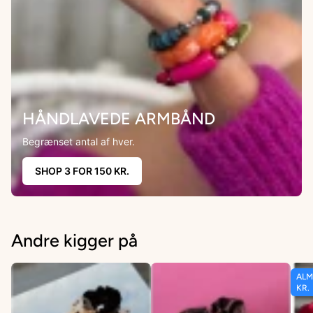
HÅNDLAVEDE ARMBÅND
Begrænset antal af hver.
SHOP 3 FOR 150 KR.
Andre kigger på
ALM
KR.