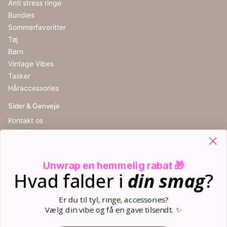
Anti stress ringe
Bundles
Sommerfavoritter
Tøj
Børn
Vintage Vibes
Tasker
Håraccessories
Sider & Genveje
Kontakt os
Handelsbetingelser
Cookieindstillinger
Retur
Unwrap en hemmelig rabat 🎁
Størrelsesguide
Hvad falder i
din
smag
?
Blog
Din kurv (0)
Er du til tyl, ringe, accessories?
Opret bruger
Vælg din vibe og få en gave tilsendt. ✨
Log ind