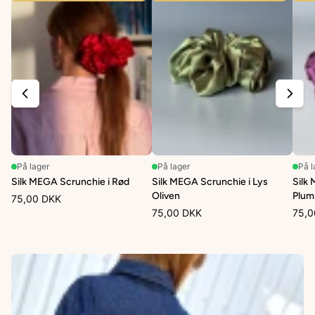
På lager
På lager
På l
Silk MEGA Scrunchie i Rød
Silk MEGA Scrunchie i Lys
Silk
Oliven
Plum
75,00 DKK
75,00 DKK
75,0