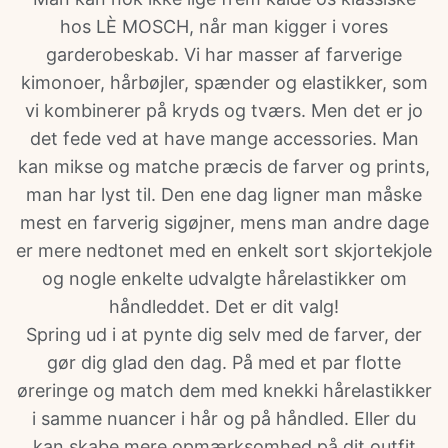
hos LÈ MOSCH, når man kigger i vores
garderobeskab. Vi har masser af farverige
kimonoer, hårbøjler, spænder og elastikker, som
vi kombinerer på kryds og tværs. Men det er jo
det fede ved at have mange accessories. Man
kan mikse og matche præcis de farver og prints,
man har lyst til. Den ene dag ligner man måske
mest en farverig sigøjner, mens man andre dage
er mere nedtonet med en enkelt sort skjortekjole
og nogle enkelte udvalgte hårelastikker om
håndleddet. Det er dit valg!
Spring ud i at pynte dig selv med de farver, der
gør dig glad den dag. På med et par flotte
øreringe og match dem med knekki hårelastikker
i samme nuancer i hår og på håndled. Eller du
kan skabe mere opmærksomhed på dit outfit