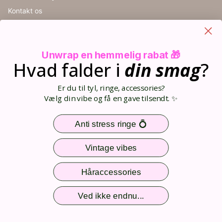
Kontakt os
Handelsbetingelser
Cookieindstillinger
Retur
Unwrap en hemmelig rabat 🎁
Størrelsesguide
Hvad falder i
din
smag
?
Blog
Din kurv (0)
Er du til tyl, ringe, accessories?
Opret bruger
Vælg din vibe og få en gave tilsendt. ✨
Log ind
Sitemap
Anti stress ringe 💍
Nem og sikker betaling
Vintage vibes
Håraccessories
Følg os
Ved ikke endnu...