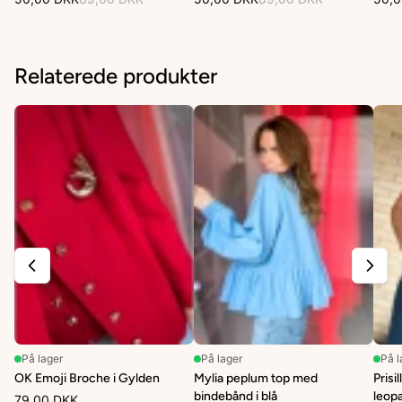
Relaterede produkter
På lager
På lager
På l
OK Emoji Broche i Gylden
Mylia peplum top med
Prisi
bindebånd i blå
leop
79,00 DKK