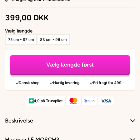
399,00 DKK
Vælg længde
75 cm - 87 cm
83 cm - 96 cm
Vælg længde først
Dansk shop
Hurtig levering
Fri fragt fra 499,-
★
4,9 på Trustpilot
Beskrivelse
Hvem er LÉ MOSCH?