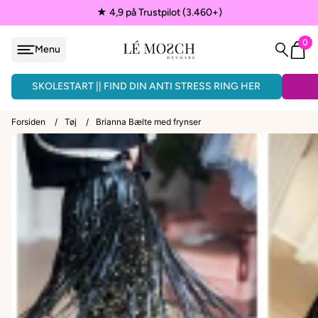
★ 4,9 på Trustpilot (3.460+)
0
Menu
løjfe
ÅNDLAVEDE ARMBÅND - 3 FOR 150KR.
SKOLESTART || FIND DIN ANTI STRESS RING HER
Forsiden
/
Tøj
/
Brianna Bælte med frynser
VEDHÆNG
ænder
EPAULETTER