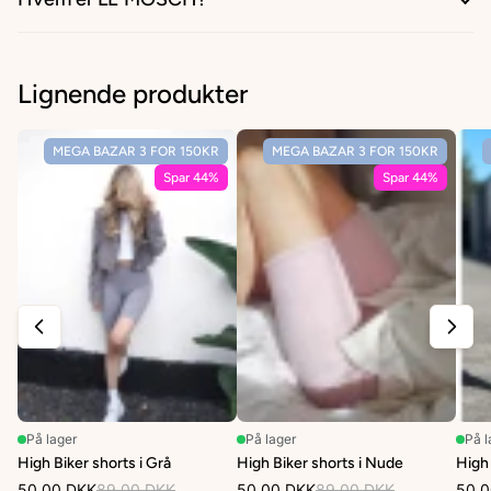
Lignende produkter
MEGA BAZAR 3 FOR 150KR
MEGA BAZAR 3 FOR 150KR
Spar 44%
Spar 44%
På lager
På lager
På l
High Biker shorts i Grå
High Biker shorts i Nude
High 
50,00 DKK
89,00 DKK
50,00 DKK
89,00 DKK
50,0