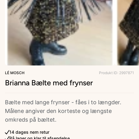
ries
LÉ MOSCH
Produkt ID: 2997871
Brianna Bælte med frynser
Bælte med lange frynser - fåes i to længder.
Målene angiver den korteste og længste
omkreds på bæltet.
14 dages nem retur
På lager og klar til afsendelse