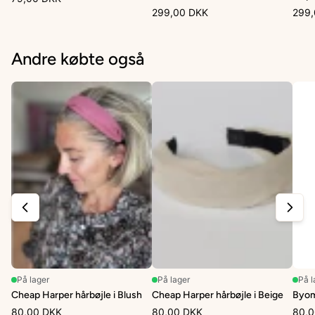
299,00 DKK
299,
Andre købte også
På lager
På lager
På l
Cheap Harper hårbøjle i Blush
Cheap Harper hårbøjle i Beige
Byoms
80,00 DKK
80,00 DKK
80,0