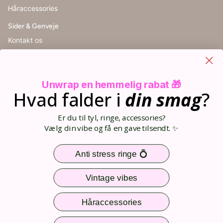
Håraccessories
Sider & Genveje
Kontakt os
Handelsbetingelser
Cookieindstillinger
Retur
Unwrap en hemmelig rabat 🎁
Størrelsesguide
Hvad falder i
din
smag
?
Blog
Din kurv (0)
Er du til tyl, ringe, accessories?
Opret bruger
Vælg din vibe og få en gave tilsendt. ✨
Log ind
Sitemap
Anti stress ringe 💍
Nem og sikker betaling
Vintage vibes
Håraccessories
Følg os