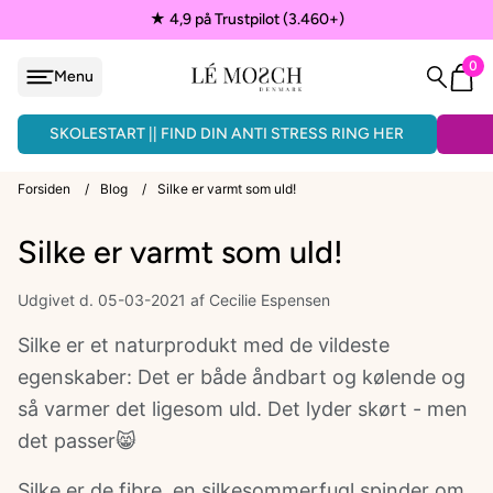
★ 4,9 på Trustpilot (3.460+)
0
Menu
løjfe
ÅNDLAVEDE ARMBÅND - 3 FOR 150KR.
SKOLESTART || FIND DIN ANTI STRESS RING HER
Forsiden
/
Blog
/
Silke er varmt som uld!
Silke er varmt som uld!
VEDHÆNG
Udgivet d. 05-03-2021
af Cecilie Espensen
ænder
Silke er et naturprodukt med de vildeste
egenskaber: Det er både åndbart og kølende og
så varmer det ligesom uld. Det lyder skørt - men
det passer😸
EPAULETTER
Silke er de fibre, en silkesommerfugl spinder om