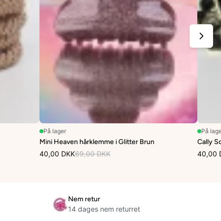
På lager
På lag
Mini Heaven hårklemme i Glitter Brun
Cally S
40,00 DKK
69,00 DKK
40,00 
Nem retur
14 dages nem returret