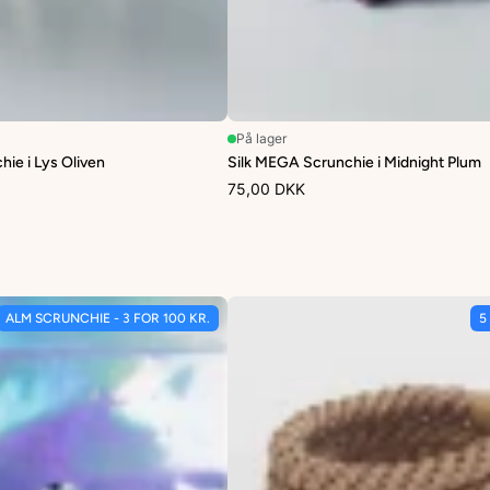
På lager
ie i Lys Oliven
Silk MEGA Scrunchie i Midnight Plum
75,00 DKK
ALM SCRUNCHIE - 3 FOR 100 KR.
5