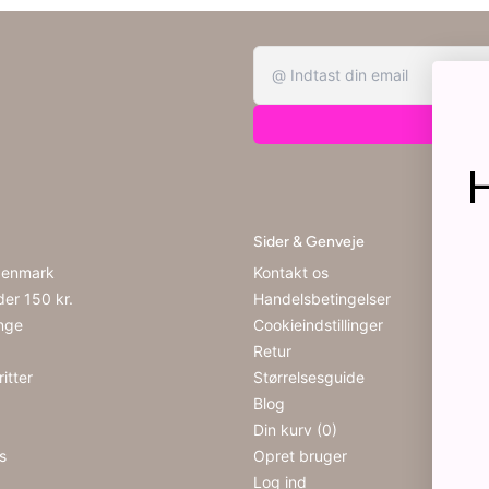
H
Sider & Genveje
enmark
Kontakt os
nder 150 kr.
Handelsbetingelser
inge
Cookieindstillinger
Retur
itter
Størrelsesguide
Blog
Din kurv (0)
s
Opret bruger
Log ind