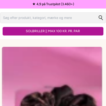
★ 4,9 på Trustpilot (3.460+)
SOLBRILLER || MAX 100 KR. PR. PAR