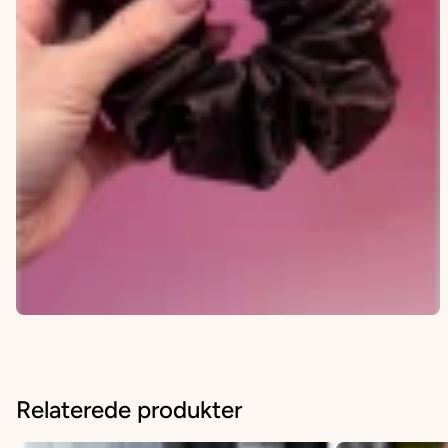
ries
Relaterede produkter