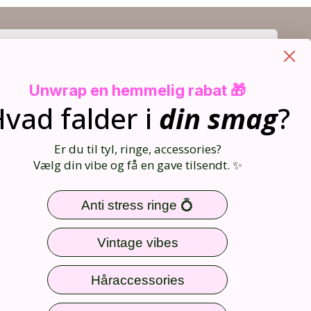
TILMELD
Unwrap en hemmelig rabat 🎁
vad falder i
din
smag
?
Er du til tyl, ringe, accessories?
Nem og sikker betaling
Vælg din vibe og få en gave tilsendt. ✨
Anti stress ringe 💍
Følg os
Vintage vibes
Håraccessories