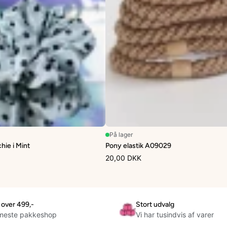
På lager
hie i Mint
Pony elastik A09029
20,00 DKK
t over 499,-
Stort udvalg
rmeste pakkeshop
Vi har tusindvis af varer