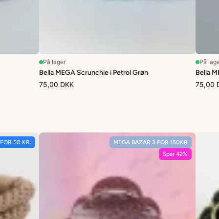
På lager
På lag
Bella MEGA Scrunchie i Petrol Grøn
Bella M
75,00 DKK
75,00 
 FOR 50 KR.
MEGA BAZAR 3 FOR 150KR
Spar 42%