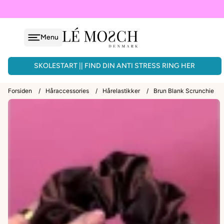
Menu
løjfe
ÅNDLAVEDE ARMBÅND - 3 FOR 150KR.
SKOLESTART || FIND DIN ANTI STRESS RING HER
Forsiden
/
Håraccessories
/
Hårelastikker
/
Brun Blank Scrunchie
VEDHÆNG
ænder
EPAULETTER