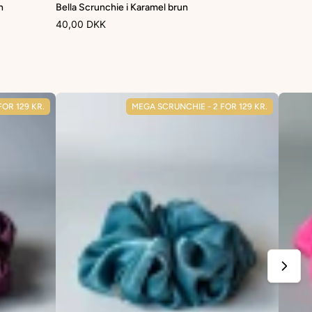
n
Bella Scrunchie i Karamel brun
40,00 DKK
OR 129 KR.
MEGA SCRUNCHIE - 2 FOR 129 KR.