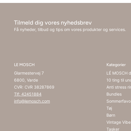
Tilmeld dig vores nyhedsbrev
Få nyheder, tilbud og tips om vores produkter og services.
LE MOSCH
Kategorier
Glarmestervej 7
LÉ MOSCH d
6800, Varde
10 ting til u
CVR: CVR 38287869
Anti stress r
Tlf: 42451884
Bundles
info@lemosch.com
Sommerfavor
Tøj
Børn
Vintage Vibe
Tasker