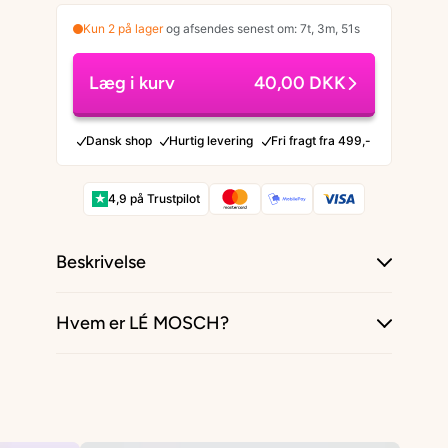
Kun 2 på lager
og afsendes senest om: 7t, 3m, 50s
Læg i kurv
40,00 DKK
Dansk shop
Hurtig levering
Fri fragt fra 499,-
★
4,9 på Trustpilot
Beskrivelse
Hvem er LÉ MOSCH?