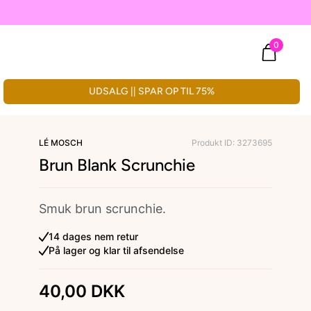
0
UDSALG || SPAR OP TIL 75%
LÉ MOSCH
Produkt ID: 3273695
Brun Blank Scrunchie
Smuk brun scrunchie.
14 dages nem retur
På lager og klar til afsendelse
40,00 DKK