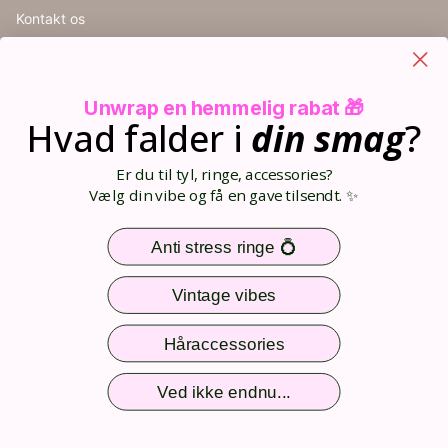
Kontakt os
Handelsbetingelser
Cookieindstillinger
Retur
Unwrap en hemmelig rabat 🎁
Størrelsesguide
Hvad falder i
din
smag
?
Blog
Din kurv (0)
Er du til tyl, ringe, accessories?
Opret bruger
Vælg din vibe og få en gave tilsendt. ✨
Log ind
Sitemap
Anti stress ringe 💍
Nem og sikker betaling
Vintage vibes
Håraccessories
Følg os
Ved ikke endnu...