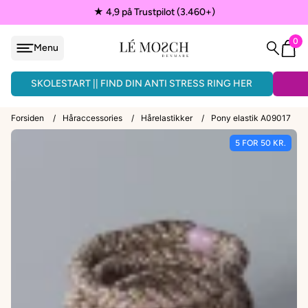
★ 4,9 på Trustpilot (3.460+)
0
Menu
løjfe
ÅNDLAVEDE ARMBÅND - 3 FOR 150KR.
SKOLESTART || FIND DIN ANTI STRESS RING HER
Forsiden
/
Håraccessories
/
Hårelastikker
/
Pony elastik A09017
5 FOR 50 KR.
VEDHÆNG
ænder
EPAULETTER