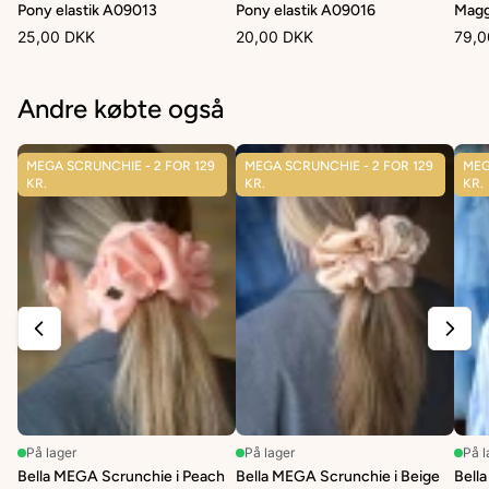
Pony elastik A09013
Pony elastik A09016
Magg
25,00 DKK
20,00 DKK
79,0
Andre købte også
MEGA SCRUNCHIE - 2 FOR 129
MEGA SCRUNCHIE - 2 FOR 129
MEG
KR.
KR.
KR.
På lager
På lager
På l
Bella MEGA Scrunchie i Peach
Bella MEGA Scrunchie i Beige
Bell