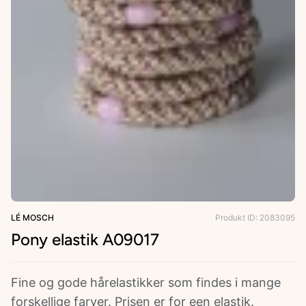
ries
LÉ MOSCH
Produkt ID: 2083095
Pony elastik A09017
Fine og gode hårelastikker som findes i mange
forskellige farver. Prisen er for een elastik.