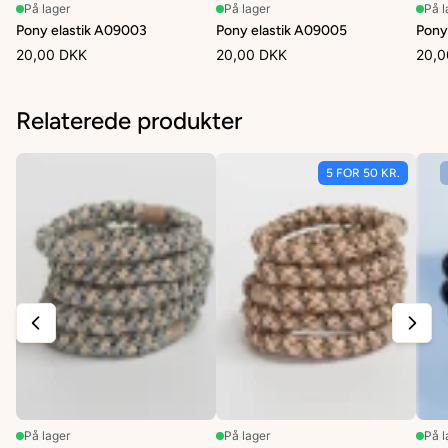
På lager
På lager
På l
Pony elastik A09003
Pony elastik A09005
Pony
20,00 DKK
20,00 DKK
20,0
Relaterede produkter
5 FOR 50 KR.
På lager
På lager
På l