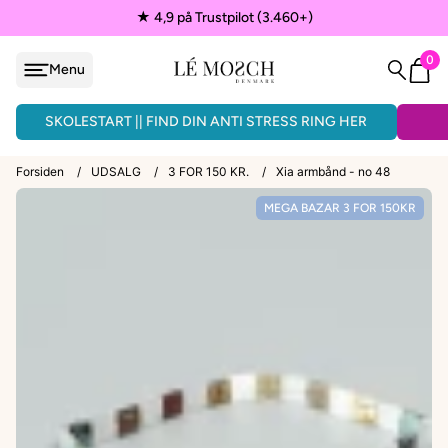
★ 4,9 på Trustpilot (3.460+)
0
Menu
løjfe
ÅNDLAVEDE ARMBÅND - 3 FOR 150KR.
SKOLESTART || FIND DIN ANTI STRESS RING HER
Forsiden
/
UDSALG
/
3 FOR 150 KR.
/
Xia armbånd - no 48
MEGA BAZAR 3 FOR 150KR
VEDHÆNG
ænder
EPAULETTER