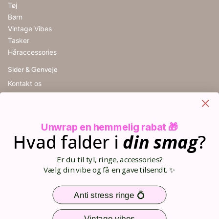
Tøj
Børn
Vintage Vibes
Tasker
Håraccessories
Sider & Genveje
Kontakt os
Handelsbetingelser
Cookieindstillinger
Retur
Unwrap en hemmelig rabat 🎁
Størrelsesguide
Hvad falder i
din
smag
?
Blog
Din kurv (0)
Er du til tyl, ringe, accessories?
Opret bruger
Vælg din vibe og få en gave tilsendt. ✨
Log ind
Sitemap
Anti stress ringe 💍
Nem og sikker betaling
Vintage vibes