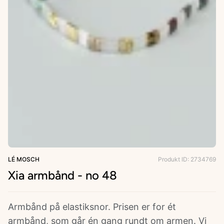
ries
LÉ MOSCH
Produkt ID: 2734769
Xia armbånd - no 48
Armbånd på elastiksnor. Prisen er for ét
armbånd, som går én gang rundt om armen. Vi