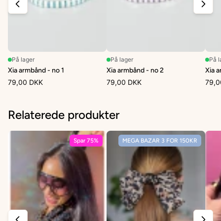
På lager
På lager
På l
Xia armbånd - no 1
Xia armbånd - no 2
Xia 
79,00 DKK
79,00 DKK
79,0
Relaterede produkter
Spar 75%
MEGA BAZAR 3 FOR 150KR