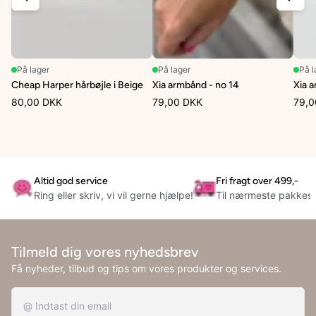
På lager
På lager
På l
Cheap Harper hårbøjle i Beige
Xia armbånd - no 14
Xia 
80,00 DKK
79,00 DKK
79,0
Altid god service
Fri fragt over 499,-
Ring eller skriv, vi vil gerne hjælpe!
Til nærmeste pakkes
Tilmeld dig vores nyhedsbrev
Få nyheder, tilbud og tips om vores produkter og services.