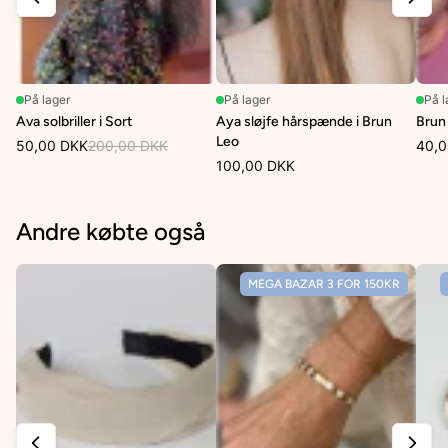
På lager
På lager
På l
Ava solbriller i Sort
Aya sløjfe hårspænde i Brun
Brun
Leo
50,00 DKK
200,00 DKK
40,0
100,00 DKK
Andre købte også
MEGA BAZAR 3 FOR 150KR