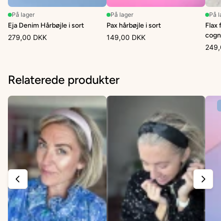
På lager
På lager
På l
Eja Denim Hårbøjle i sort
Pax hårbøjle i sort
Flax 
cogn
279,00 DKK
149,00 DKK
249,
Relaterede produkter