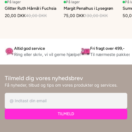
På lager
På lager
På l
Glitter Ruth Hårnål i Fuchsia
Margit Penalhus i Lysegrøn
Summ
20,00 DKK
40,00 DKK
75,00 DKK
130,00 DKK
50,0
Altid god service
Fri fragt over 499,-
Ring eller skriv, vi vil gerne hjælpe!
Til nærmeste pakkes
Tilmeld dig vores nyhedsbrev
Få nyheder, tilbud og tips om vores produkter og services.
TILMELD