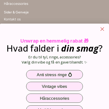
Håraccessories
Sider & Genveje
Kontakt os
Handelsbetingelser
Cookieindstillinger
Retur
Unwrap en hemmelig rabat 🎁
Størrelsesguide
Hvad falder i
din
smag
?
Blog
Din kurv (0)
Er du til tyl, ringe, accessories?
Opret bruger
Vælg din vibe og få en gave tilsendt. ✨
Log ind
Sitemap
Anti stress ringe 💍
Nem og sikker betaling
Vintage vibes
Håraccessories
Følg os