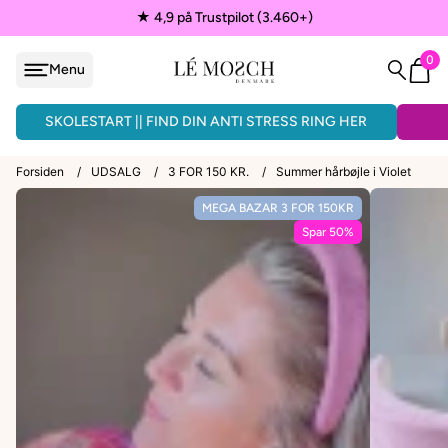
★ 4,9 på Trustpilot (3.460+)
0
Menu
løjfe
ÅNDLAVEDE ARMBÅND - 3 FOR 150KR.
SKOLESTART || FIND DIN ANTI STRESS RING HER
Forsiden
/
UDSALG
/
3 FOR 150 KR.
/
Summer hårbøjle i Violet
MEGA BAZAR 3 FOR 150KR
VEDHÆNG
Spar 50%
ænder
EPAULETTER