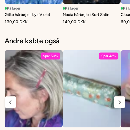
På lager
På lager
På l
Gitte hårbøjle i Lys Violet
Nadia hårbøjle i Sort Satin
Clou
130,00 DKK
149,00 DKK
60,0
Andre købte også
Spar 50%
Spar 42%