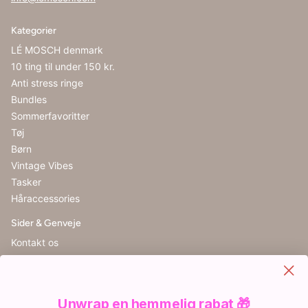
Kategorier
LÉ MOSCH denmark
10 ting til under 150 kr.
Anti stress ringe
Bundles
Sommerfavoritter
Tøj
Børn
Vintage Vibes
Tasker
Håraccessories
Sider & Genveje
Kontakt os
Handelsbetingelser
Cookieindstillinger
Retur
Unwrap en hemmelig rabat 🎁