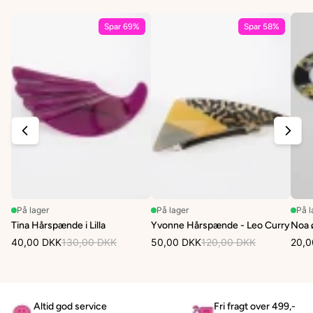
Spar 69%
Spar 58%
På lager
På lager
På l
Tina Hårspænde i Lilla
Yvonne Hårspænde - Leo Curry
Noa ø
40,00 DKK
130,00 DKK
50,00 DKK
120,00 DKK
20,0
Altid god service
Fri fragt over 499,-