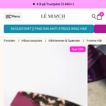
★ 4,9 på Trustpilot (3.460+)
0
Menu
løjfe
ÅNDLAVEDE ARMBÅND - 3 FOR 150KR.
SKOLESTART || FIND DIN ANTI STRESS RING HER
Forsiden
/
Håraccessories
/
Hårklemmer & Spænder
/
Yvonne Hårsp
Spar 58%
VEDHÆNG
ænder
EPAULETTER