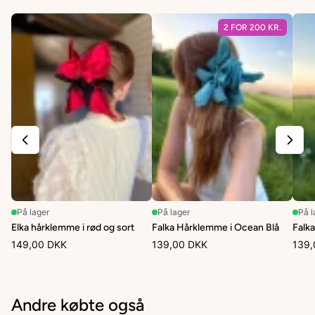
2 FOR 200 KR.
På lager
På lager
På l
Elka hårklemme i rød og sort
Falka Hårklemme i Ocean Blå
Falk
149,00 DKK
139,00 DKK
139,
Andre købte også