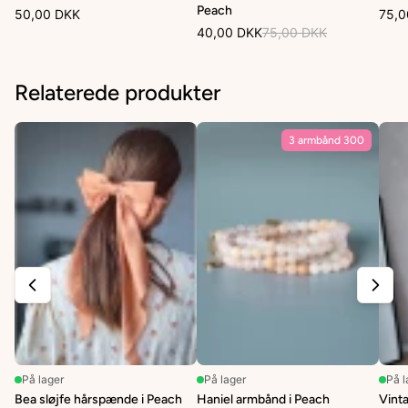
Peach
50,00 DKK
75,0
40,00 DKK
75,00 DKK
Relaterede produkter
3 armbånd 300
På lager
På lager
På l
Bea sløjfe hårspænde i Peach
Haniel armbånd i Peach
Vint