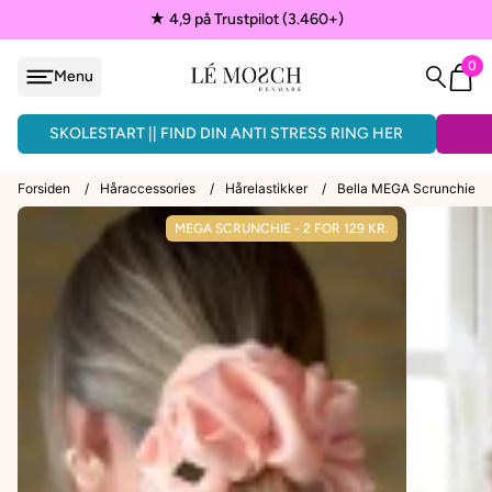
★ 4,9 på Trustpilot (3.460+)
0
Menu
løjfe
ÅNDLAVEDE ARMBÅND - 3 FOR 150KR.
SKOLESTART || FIND DIN ANTI STRESS RING HER
Forsiden
/
Håraccessories
/
Hårelastikker
/
Bella MEGA Scrunchie i 
MEGA SCRUNCHIE - 2 FOR 129 KR.
VEDHÆNG
ænder
EPAULETTER