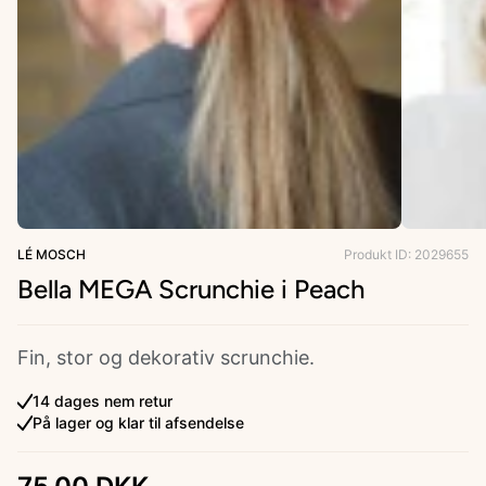
ries
LÉ MOSCH
Produkt ID: 2029655
Bella MEGA Scrunchie i Peach
Fin, stor og dekorativ scrunchie.
14 dages nem retur
På lager og klar til afsendelse