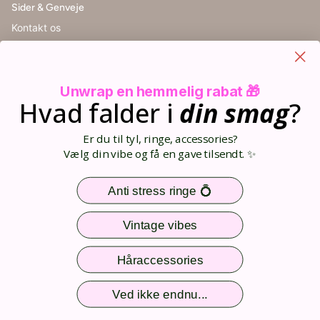
Sider & Genveje
Kontakt os
Handelsbetingelser
Cookieindstillinger
Retur
Unwrap en hemmelig rabat 🎁
Størrelsesguide
Hvad falder i
din
smag
?
Blog
Din kurv (0)
Er du til tyl, ringe, accessories?
Opret bruger
Vælg din vibe og få en gave tilsendt. ✨
Log ind
Sitemap
Anti stress ringe 💍
Nem og sikker betaling
Vintage vibes
Håraccessories
Følg os
Ved ikke endnu...