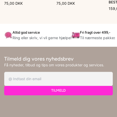
BES
75,00 DKK
75,00 DKK
159,
Altid god service
Fri fragt over 499,-
Ring eller skriv, vi vil gerne hjælpe!
Til nærmeste pakkes
Tilmeld dig vores nyhedsbrev
Få nyheder, tilbud og tips om vores produkter og services.
TILMELD