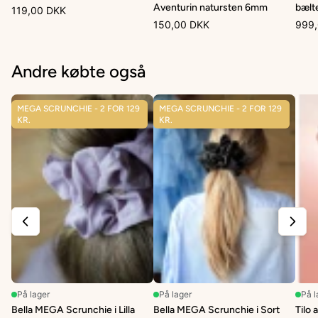
Aventurin natursten 6mm
bælt
119,00 DKK
150,00 DKK
999
Andre købte også
MEGA SCRUNCHIE - 2 FOR 129
MEGA SCRUNCHIE - 2 FOR 129
KR.
KR.
På lager
På lager
På l
Bella MEGA Scrunchie i Lilla
Bella MEGA Scrunchie i Sort
Tilo 