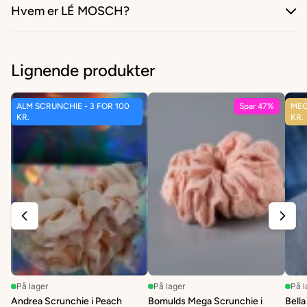
Hvem er LÉ MOSCH?
Lignende produkter
ALM SCRUNCHIE - 3 FOR 100
Spar 47%
MEG
KR.
KR.
På lager
På lager
På l
Andrea Scrunchie i Peach
Bomulds Mega Scrunchie i
Bell