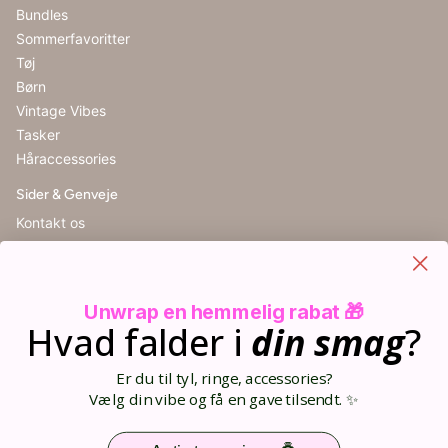
Bundles
Sommerfavoritter
Tøj
Børn
Vintage Vibes
Tasker
Håraccessories
Sider & Genveje
Kontakt os
Handelsbetingelser
Cookieindstillinger
Retur
Unwrap en hemmelig rabat 🎁
Størrelsesguide
Hvad falder i
din
smag
?
Blog
Din kurv (0)
Er du til tyl, ringe, accessories?
Opret bruger
Vælg din vibe og få en gave tilsendt. ✨
Log ind
Sitemap