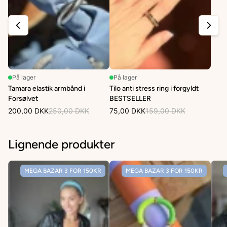
På lager
På lager
Tamara elastik armbånd i
Tilo anti stress ring i forgyldt
Forsølvet
BESTSELLER
200,00 DKK
250,00 DKK
75,00 DKK
159,00 DKK
Lignende produkter
MEGA BAZAR 3 FOR 150KR
MEGA BAZAR 3 FOR 150KR