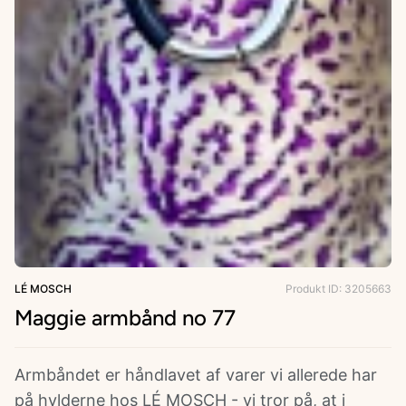
ries
LÉ MOSCH
Produkt ID: 3205663
Maggie armbånd no 77
Armbåndet er håndlavet af varer vi allerede har
på hylderne hos LÉ MOSCH - vi tror på, at i