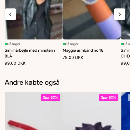
På lager
På lager
På l
Simi hårbøjle med rhinsten i
Maggie armbånd no 18
Simi 
BLÅ
CHEC
79,00 DKK
99,00 DKK
99,0
Andre købte også
Spar 50%
Spar 50%