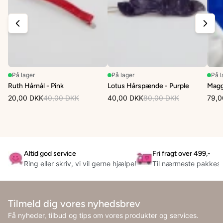
På lager
På lager
På l
Ruth Hårnål - Pink
Lotus Hårspænde - Purple
Magg
20,00 DKK
40,00 DKK
40,00 DKK
80,00 DKK
79,0
Altid god service
Fri fragt over 499,-
Ring eller skriv, vi vil gerne hjælpe!
Til nærmeste pakkes
Tilmeld dig vores nyhedsbrev
Få nyheder, tilbud og tips om vores produkter og services.