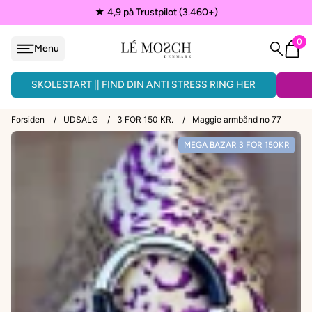
★ 4,9 på Trustpilot (3.460+)
0
Menu
løjfe
ÅNDLAVEDE ARMBÅND - 3 FOR 150KR.
SKOLESTART || FIND DIN ANTI STRESS RING HER
Forsiden
/
UDSALG
/
3 FOR 150 KR.
/
Maggie armbånd no 77
MEGA BAZAR 3 FOR 150KR
VEDHÆNG
ænder
EPAULETTER