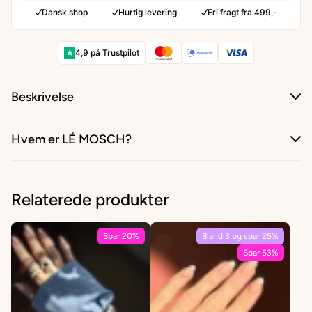
Dansk shop
Hurtig levering
Fri fragt fra 499,-
★
4,9 på Trustpilot
Beskrivelse
Hvem er LÉ MOSCH?
Relaterede produkter
Spar 20%
Bland 3 og spar 25%
Spar 53%