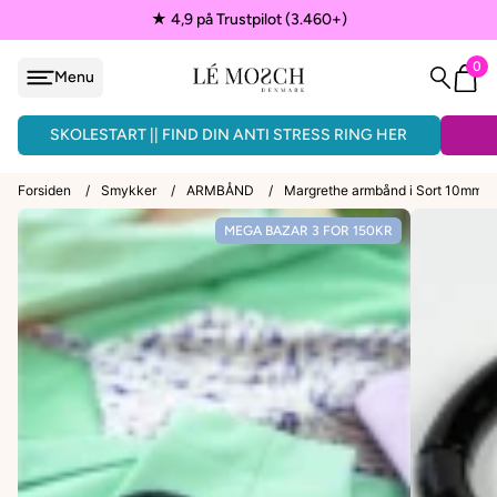
★ 4,9 på Trustpilot (3.460+)
0
Menu
løjfe
ÅNDLAVEDE ARMBÅND - 3 FOR 150KR.
SKOLESTART || FIND DIN ANTI STRESS RING HER
Forsiden
/
Smykker
/
ARMBÅND
/
Margrethe armbånd i Sort 10mm
MEGA BAZAR 3 FOR 150KR
VEDHÆNG
ænder
EPAULETTER