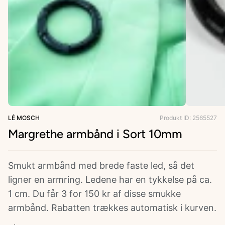
ries
LÉ MOSCH
Produkt ID: 2565527
Margrethe armbånd i Sort 10mm
Smukt armbånd med brede faste led, så det
ligner en armring. Ledene har en tykkelse på ca.
1 cm. Du får 3 for 150 kr af disse smukke
armbånd. Rabatten trækkes automatisk i kurven.