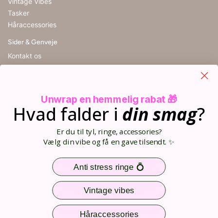
Vintage Vibes
Tasker
Håraccessories
Sider & Genveje
Kontakt os
Handelsbetingelser
Cookieindstillinger
Retur
Unwrap en hemmelig rabat 🎁
Størrelsesguide
Hvad falder i
din
smag
?
Blog
Din kurv (0)
Er du til tyl, ringe, accessories?
Opret bruger
Vælg din vibe og få en gave tilsendt. ✨
Log ind
Sitemap
Anti stress ringe 💍
Nem og sikker betaling
Vintage vibes
Håraccessories
Følg os