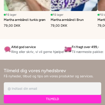
På lager
På lager
På l
Martha armbånd i turkis grøn
Martha armbånd i Brun
Mart
79,00 DKK
79,00 DKK
79,0
Altid god service
Fri fragt over 499,-
Ring eller skriv, vi vil gerne hjælpe!
Til nærmeste pakkes
Tilmeld dig vores nyhedsbrev
Få nyheder, tilbud og tips om vores produkter og services.
TILMELD