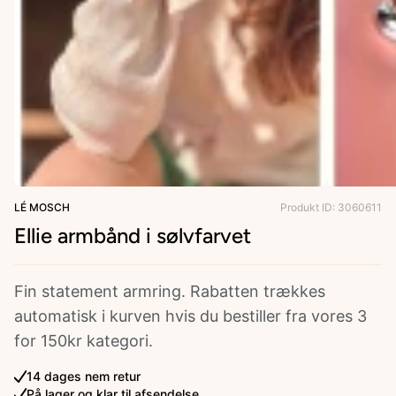
ries
LÉ MOSCH
Produkt ID: 3060611
Ellie armbånd i sølvfarvet
Fin statement armring. Rabatten trækkes
automatisk i kurven hvis du bestiller fra vores 3
for 150kr kategori.
14 dages nem retur
På lager og klar til afsendelse