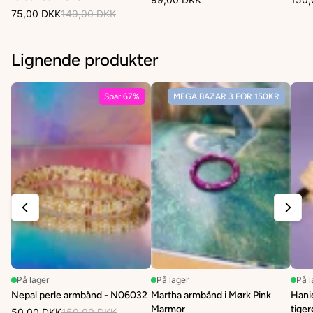
75,00 DKK
149,00 DKK
Lignende produkter
Spar 67%
MEGA BAZAR 3 FOR 150KR
På lager
På lager
På l
Nepal perle armbånd - N06032
Martha armbånd i Mørk Pink
Hani
Marmor
tige
50,00 DKK
150,00 DKK