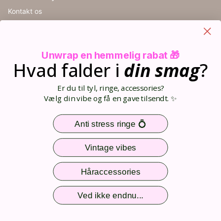
Kontakt os
Handelsbetingelser
Cookieindstillinger
Retur
Unwrap en hemmelig rabat 🎁
Størrelsesguide
Hvad falder i
din
smag
?
Blog
Din kurv (0)
Er du til tyl, ringe, accessories?
Opret bruger
Vælg din vibe og få en gave tilsendt. ✨
Log ind
Sitemap
Anti stress ringe 💍
Nem og sikker betaling
Vintage vibes
Håraccessories
Følg os
Ved ikke endnu...