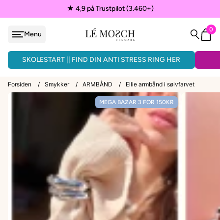
★ 4,9 på Trustpilot (3.460+)
0
Menu
løjfe
ÅNDLAVEDE ARMBÅND - 3 FOR 150KR.
SKOLESTART || FIND DIN ANTI STRESS RING HER
Forsiden
/
Smykker
/
ARMBÅND
/
Ellie armbånd i sølvfarvet
MEGA BAZAR 3 FOR 150KR
VEDHÆNG
ænder
EPAULETTER