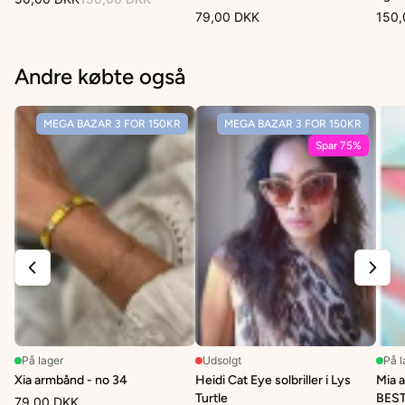
79,00 DKK
150,
Andre købte også
MEGA BAZAR 3 FOR 150KR
MEGA BAZAR 3 FOR 150KR
Spar 75%
På lager
Udsolgt
På l
Xia armbånd - no 34
Heidi Cat Eye solbriller i Lys
Mia a
Turtle
BES
79,00 DKK