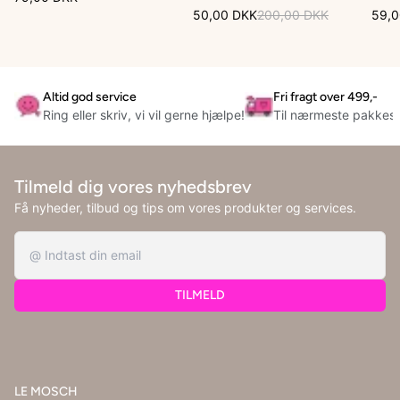
50,00 DKK
200,00 DKK
59,0
Altid god service
Fri fragt over 499,-
Ring eller skriv, vi vil gerne hjælpe!
Til nærmeste pakkes
Tilmeld dig vores nyhedsbrev
Få nyheder, tilbud og tips om vores produkter og services.
TILMELD
LE MOSCH