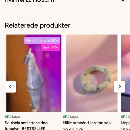
Hvem er LÉ MOSCH?
Relaterede produkter
Bland 3 og spar 25%
Spar 50%
På lager
På lager
På l
Sculabia anti stress ring i
Millie armbånd i creme sølv
Nepa
forsølvet BESTSELLER
99,00 DKK
150,