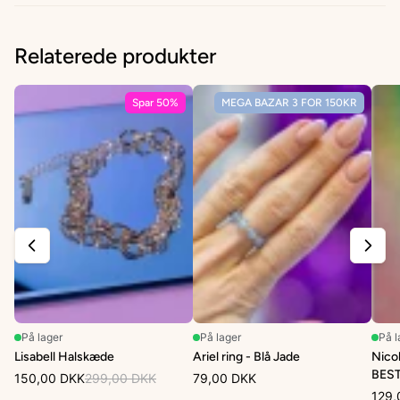
Relaterede produkter
Spar 50%
MEGA BAZAR 3 FOR 150KR
På lager
På lager
På l
Lisabell Halskæde
Ariel ring - Blå Jade
Nicol
BES
150,00 DKK
299,00 DKK
79,00 DKK
129,