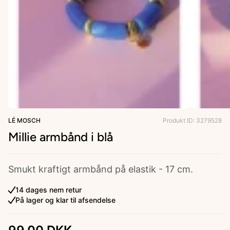
ries
LÉ MOSCH
Produkt ID: 3279528
Millie armbånd i blå
Smukt kraftigt armbånd på elastik - 17 cm.
14 dages nem retur
På lager og klar til afsendelse