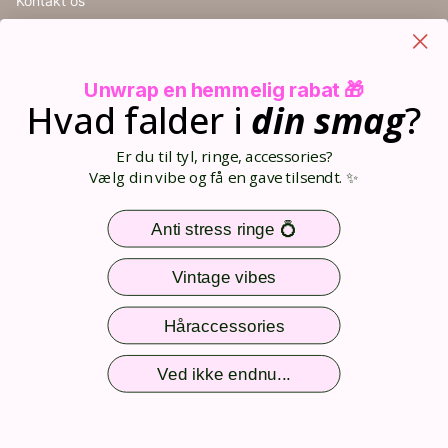
Kontakt os
Handelsbetingelser
Cookieindstillinger
Retur
Unwrap en hemmelig rabat 🎁
Størrelsesguide
Hvad falder i
din
smag
?
Blog
Din kurv (0)
Er du til tyl, ringe, accessories?
Opret bruger
Vælg din vibe og få en gave tilsendt. ✨
Log ind
Sitemap
Anti stress ringe 💍
Nem og sikker betaling
Vintage vibes
Håraccessories
Følg os
Ved ikke endnu...