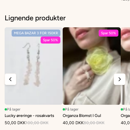
Lignende produkter
MEGA BAZAR 3 FOR 150KR
Spar 50%
Spar 50%
På lager
På lager
På l
Lucky øreringe - rosakvarts
Organza Blomst I Gul
Orga
50,00 DKK
100,00 DKK
40,00 DKK
80,00 DKK
40,0