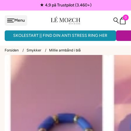
★ 4,9 på Trustpilot (3.460+)
0
Menu
løjfe
ÅNDLAVEDE ARMBÅND - 3 FOR 150KR.
SKOLESTART || FIND DIN ANTI STRESS RING HER
Forsiden
/
Smykker
/
Millie armbånd i blå
VEDHÆNG
ænder
EPAULETTER