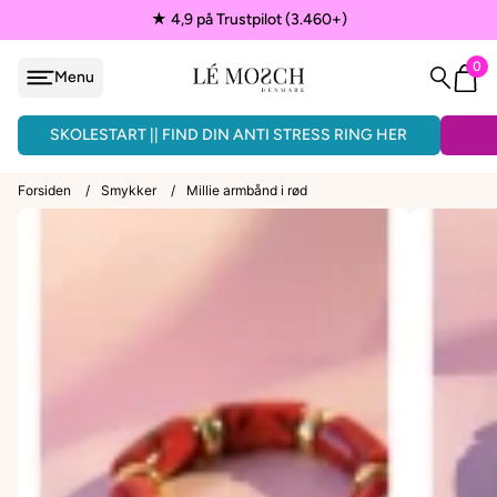
★ 4,9 på Trustpilot (3.460+)
0
Menu
løjfe
ÅNDLAVEDE ARMBÅND - 3 FOR 150KR.
SKOLESTART || FIND DIN ANTI STRESS RING HER
Forsiden
/
Smykker
/
Millie armbånd i rød
VEDHÆNG
ænder
EPAULETTER