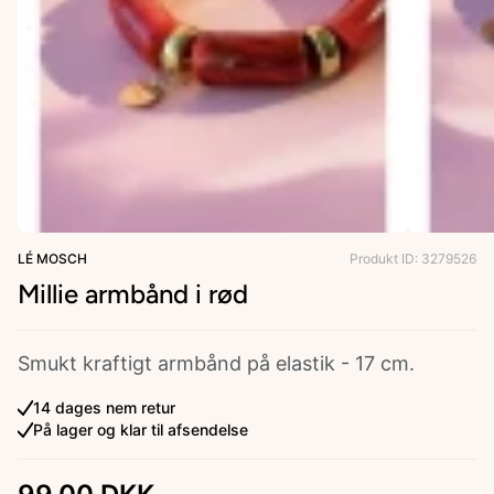
ries
LÉ MOSCH
Produkt ID: 3279526
Millie armbånd i rød
Smukt kraftigt armbånd på elastik - 17 cm.
14 dages nem retur
På lager og klar til afsendelse