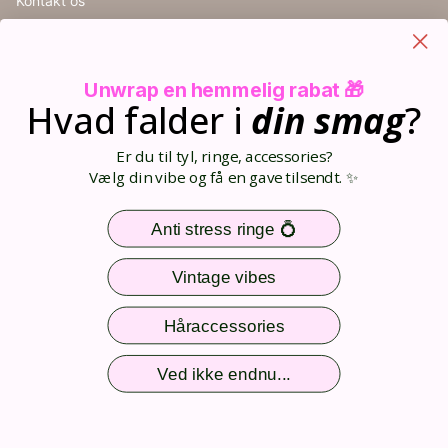
Kontakt os
Handelsbetingelser
Cookieindstillinger
Retur
Unwrap en hemmelig rabat 🎁
Størrelsesguide
Hvad falder i
din
smag
?
Blog
Din kurv (0)
Er du til tyl, ringe, accessories?
Opret bruger
Vælg din vibe og få en gave tilsendt. ✨
Log ind
Sitemap
Anti stress ringe 💍
Nem og sikker betaling
Vintage vibes
Håraccessories
Følg os
Ved ikke endnu...