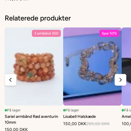
Relaterede produkter
3 armbånd 300
Spar 50%
På lager
På lager
På l
Sariel armbånd Rød aventurin
Lisabell Halskæde
Ameli
10mm
150,00 DKK
299,00 DKK
100,
150,00 DKK