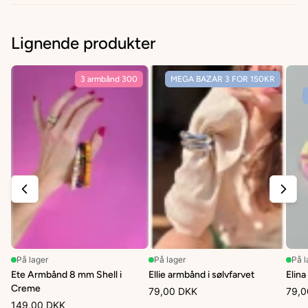
Lignende produkter
3 armbånd 300
MEGA BAZAR 3 FOR 150KR
På lager
På lager
På l
Ete Armbånd 8 mm Shell i
Ellie armbånd i sølvfarvet
Elina
Creme
79,00 DKK
79,0
149,00 DKK