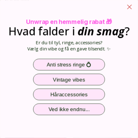
150,00 DKK
MEGA BAZAR 3 FOR 150KR
Unwrap en hemmelig rabat 🎁
Hvad falder i
din
smag
?
Er du til tyl, ringe, accessories?
Vælg din vibe og få en gave tilsendt. ✨
Anti stress ringe 💍
Vintage vibes
Håraccessories
På lager
På lager
Maggie armbånd no 22
Lys armbånd - forsølvet med
Ved ikke endnu...
hjerter
79,00 DKK
200,00 DKK