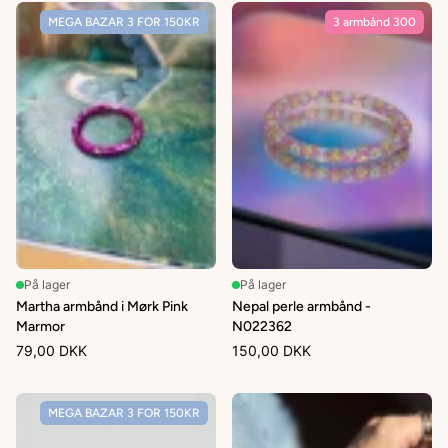
MEGA BAZAR 3 FOR 150KR
3 armbånd 300
På lager
På lager
Martha armbånd i Mørk Pink
Nepal perle armbånd -
Marmor
N022362
79,00 DKK
150,00 DKK
MEGA BAZAR 3 FOR 150KR