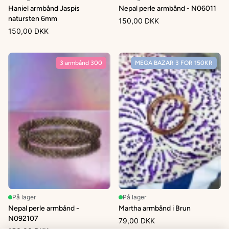
Haniel armbånd Jaspis
Nepal perle armbånd - N06011
natursten 6mm
150,00 DKK
150,00 DKK
3 armbånd 300
MEGA BAZAR 3 FOR 150KR
På lager
På lager
Nepal perle armbånd -
Martha armbånd i Brun
N092107
79,00 DKK