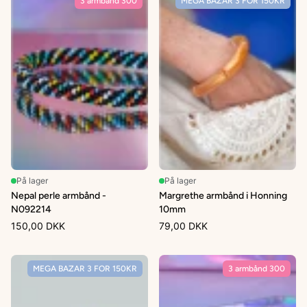
3 armbånd 300
MEGA BAZAR 3 FOR 150KR
På lager
På lager
Nepal perle armbånd -
Margrethe armbånd i Honning
N092214
10mm
150,00 DKK
79,00 DKK
MEGA BAZAR 3 FOR 150KR
3 armbånd 300