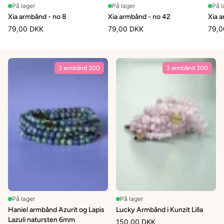
På lager
På lager
På l
Xia armbånd - no 8
Xia armbånd - no 42
Xia 
79,00 DKK
79,00 DKK
79,0
3 armbånd 300
3 armbånd 300
På lager
På lager
Haniel armbånd Azurit og Lapis
Lucky Armbånd i Kunzit Lilla
Lazuli natursten 6mm
150,00 DKK