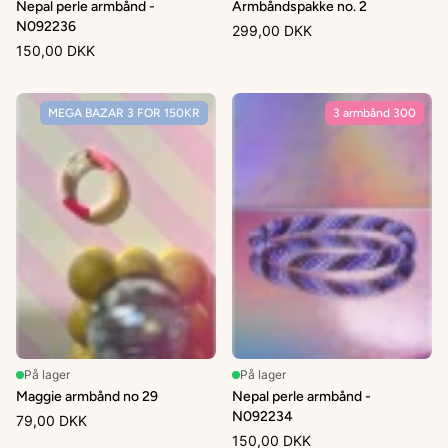
Nepal perle armbånd -
Armbåndspakke no. 2
N092236
299,00 DKK
150,00 DKK
MEGA BAZAR 3 FOR 150KR
3 armbånd 300
På lager
På lager
Maggie armbånd no 29
Nepal perle armbånd -
N092234
79,00 DKK
150,00 DKK