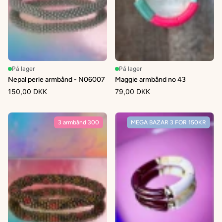
På lager
På lager
Nepal perle armbånd - N06007
Maggie armbånd no 43
150,00 DKK
79,00 DKK
3 armbånd 300
MEGA BAZAR 3 FOR 150KR