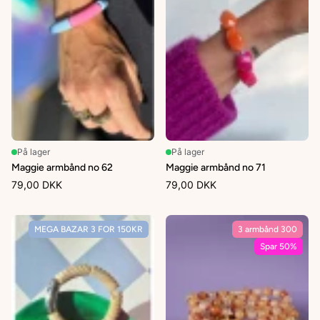
På lager
På lager
Maggie armbånd no 62
Maggie armbånd no 71
79,00 DKK
79,00 DKK
MEGA BAZAR 3 FOR 150KR
3 armbånd 300
Spar 50%