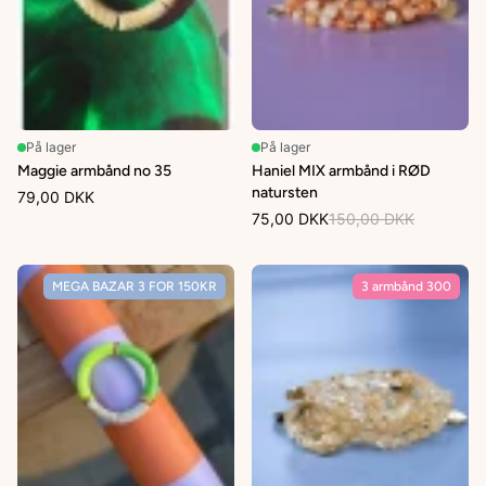
På lager
På lager
Maggie armbånd no 35
Haniel MIX armbånd i RØD
natursten
79,00 DKK
75,00 DKK
150,00 DKK
MEGA BAZAR 3 FOR 150KR
3 armbånd 300