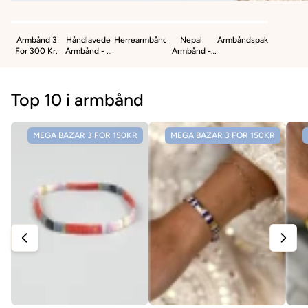
ries
Armbånd 3
Håndlavede
Herrearmbånd
Nepal
Armbåndspakker
For 300 Kr.
Armbånd - 3
Armbånd -
For 150kr.
Stk
Top 10 i armbånd
MEGA BAZAR 3 FOR 150KR
MEGA BAZAR 3 FOR 150KR